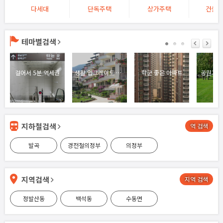
다세대
단독주택
상가주택
건물/
테마별검색
걸어서 5분 역세권
생활 업그레이드 고급 주택
학군 좋은 아파트
공원과 
지하철검색
역 검색
발곡
경전철의정부
의정부
지역검색
지역 검색
정발산동
백석동
수동면