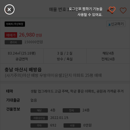
매물 번호 102639
로그인후 찜하기 기능을
뒤로
사용할 수 있어요.
신고하기
아파트/주상복합
26,980
매매가
만원
150000만원
관리비
83.24㎡
(25.18평)
3
실
/ 2
실
해당4층
공급면적
방수 / 욕실
전체24층
충남 아산시 배방읍
(사기주의)아산 배방 우방아이유쉘1단지 아파트 25평 매매
테마
생활 업그레이드 고급 주택,
학군 좋은 아파트,
공원과 가까운 주거
기대출금
없음
건물정보
4층
24층
해당
전체
2022.01.19.
사용승인일
692
0만원
주차
비용