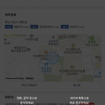
위치정보
충남 아산시 배방읍
배방역
온양온천역
아산역
1호선
1호선
1호선
0.9 ㎞
4.1 ㎞
5.6 ㎞
100m
지도크게보기
로드뷰
담당사
전화, 문자 등으로
네이버 톡톡으로
문의하세요!
바로 문의하세요!
[우방탑공인중개사사무소] 제이지(JG)마케팅 [
041-549-0789
]
보유 물건 : 16