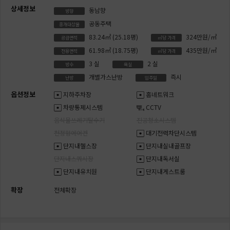
상세정보
동남향
방향
공동주택
중개대상물
83.24㎡
(25.18평)
324만원/㎡
공급면적
㎡당 가격
61.98㎡
(18.75평)
435만원/㎡
전용면적
㎡당 가격
3
실
2
실
방수
욕실
개별가스난방
즉시
난방
입주일
옵션정보
지하주차장
홈네트워크
차량통제시스템
CCTV
음식물쓰레기탈수기
진공청소시스템
천정형에어컨
대기전력차단시스템
단지내헬스장
단지내실내골프장
단지내스쿼시장
단지내독서실
단지내유치원
단지내게스트룸
확장
전체확장