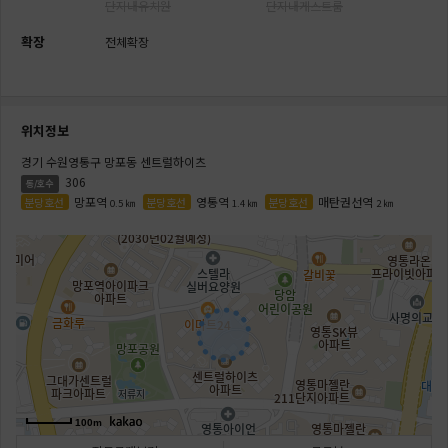
단지내유치원
단지내게스트룸
확장
전체확장
위치정보
경기 수원영통구 망포동 센트럴하이츠
306
동/호수
망포역
영통역
매탄권선역
분당호선
분당호선
분당호선
0.5 ㎞
1.4 ㎞
2 ㎞
100m