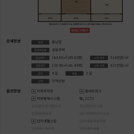
평면도크게보기
상세정보
동남향
방향
공동주택
중개대상물
164.69㎡
(49.82평)
516만원/㎡
공급면적
㎡당 가격
136.96㎡
(41.43평)
621만원/㎡
전용면적
㎡당 가격
4
실
2
실
방수
욕실
지역난방
난방
옵션정보
지하주차장
홈네트워크
차량통제시스템
CCTV
음식물쓰레기탈수기
진공청소시스템
천정형에어컨
대기전력차단시스템
단지내헬스장
단지내실내골프장
단지내스쿼시장
단지내독서실