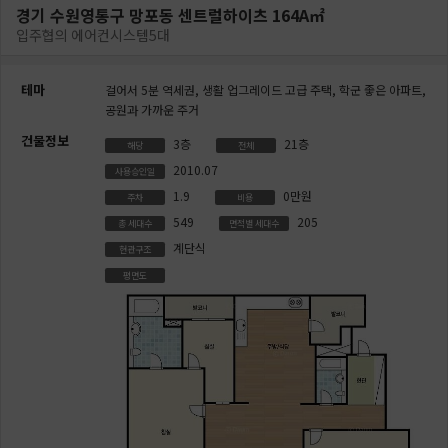
경기 수원영통구 망포동 센트럴하이츠 164A㎡
입주협의 에어컨시스템5대
테마
걸어서 5분 역세권,
생활 업그레이드 고급 주택,
학군 좋은 아파트,
공원과 가까운 주거
건물정보
3층
21층
해당
전체
2010.07
사용승인일
1.9
0만원
주차
비용
549
205
총 세대수
면적별 세대수
계단식
현관구조
평면도