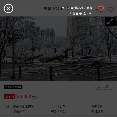
매물 번호 102601
로그인후 찜하기 기능을
뒤로
사용할 수 있어요.
신고하기
아파트/주상복합
85,000
매매가
만원
164.69㎡
(49.82평)
4
실
/ 2
실
해당3층
공급면적
방수 / 욕실
전체21층