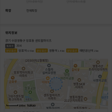
단지내유치원
단지내게스트룸
확장
전체확장
위치정보
경기 수원영통구 망포동 센트럴하이츠
304
동/호수
망포역
영통역
매탄권선역
분당호선
분당호선
분당호선
0.5 ㎞
1.4 ㎞
2 ㎞
100m