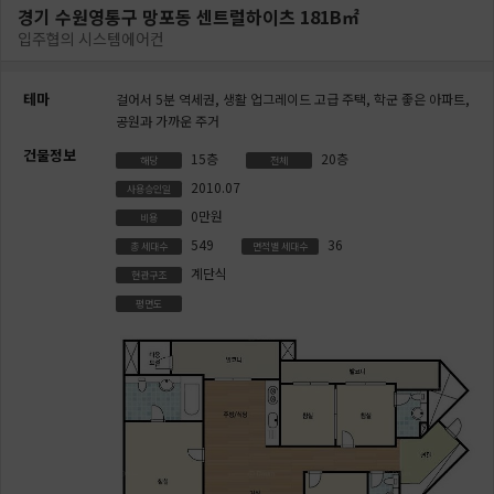
경기 수원영통구 망포동 센트럴하이츠 181B㎡
입주협의 시스템에어컨
테마
걸어서 5분 역세권,
생활 업그레이드 고급 주택,
학군 좋은 아파트,
공원과 가까운 주거
건물정보
15층
20층
해당
전체
2010.07
사용승인일
0만원
비용
549
36
총 세대수
면적별 세대수
계단식
현관구조
평면도